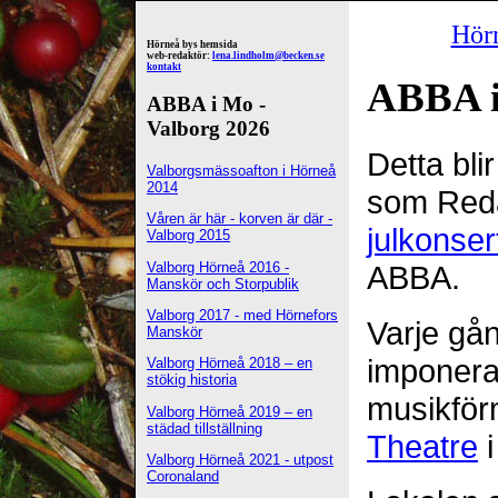
Hör
Hörneå bys hemsida
web-redaktör:
lena.lindholm@becken.se
kontakt
ABBA i
ABBA i Mo -
Valborg 2026
Detta bli
Valborgsmässoafton i Hörneå
2014
som Reda
Våren är här - korven är där -
julkonser
Valborg 2015
Valborg Hörneå 2016 -
ABBA.
Manskör och Storpublik
Valborg 2017 - med Hörnefors
Varje gån
Manskör
imponera
Valborg Hörneå 2018 – en
stökig historia
musikför
Valborg Hörneå 2019 – en
städad tillställning
Theatre
i
Valborg Hörneå 2021 - utpost
Coronaland