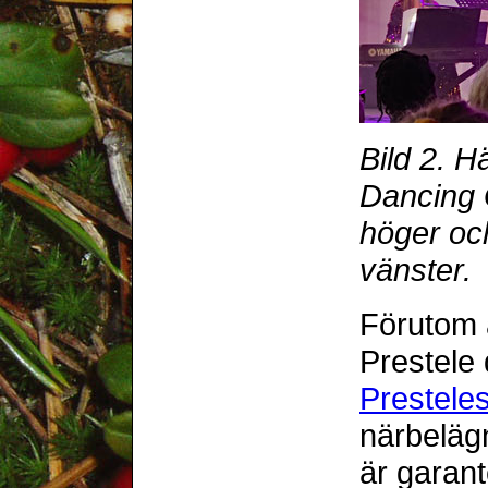
Bild 2. H
Dancing 
höger och
vänster.
Förutom 
Prestele
Prestele
närbeläg
är garant