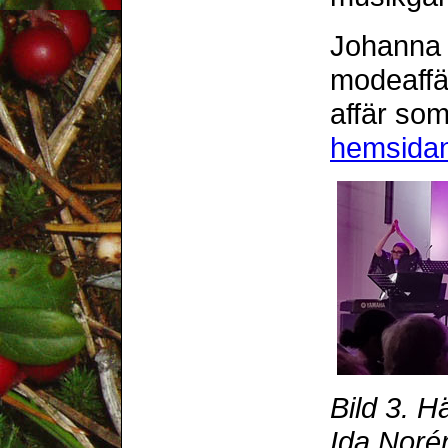
Johanna 
modeaff
affär so
hemsida
Bild 3. 
Ida Nor