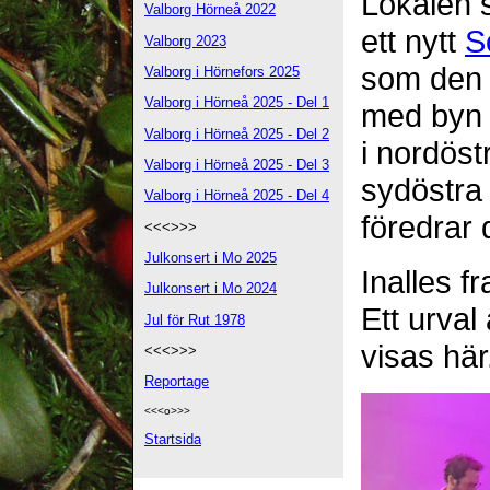
Lokalen s
Valborg Hörneå 2022
ett nytt
S
Valborg 2023
som den 
Valborg i Hörnefors 2025
Valborg i Hörneå 2025 - Del 1
med by
Valborg i Hörneå 2025 - Del 2
i nordös
Valborg i Hörneå 2025 - Del 3
sydöstr
Valborg i Hörneå 2025 - Del 4
föredrar
<<<>>>
Julkonsert i Mo 2025
Inalles f
Julkonsert i Mo 2024
Ett urval
Jul för Rut 1978
visas här
<<<>>>
Reportage
<<<o>>>
Startsida