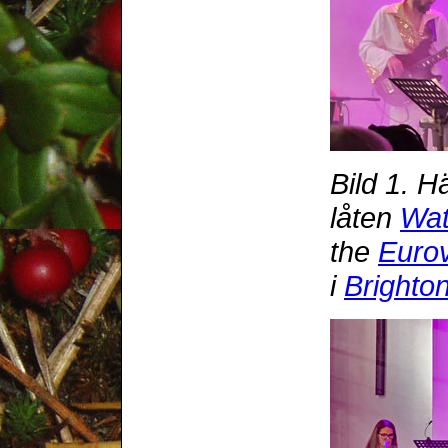
Bild 1. H
låten
Wat
the
Eurov
i
Brighto