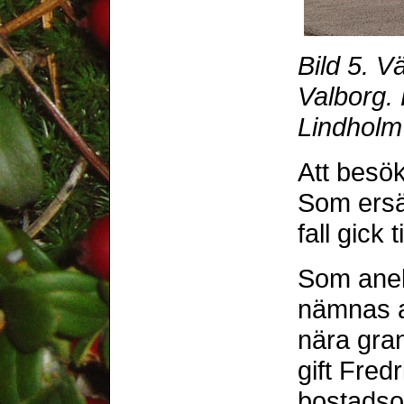
Bild 5. V
Valborg.
Lindholm
Att besök
Som ersät
fall gick t
Som ane
nämnas a
nära gran
gift Fred
bostadso