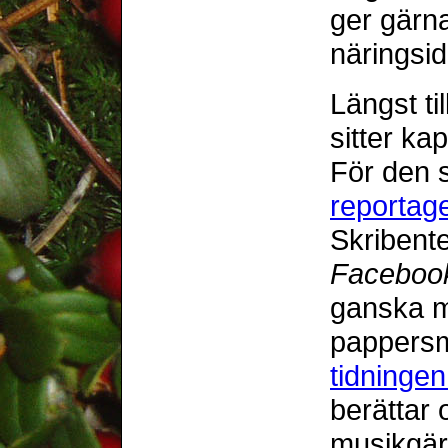
ger gärna
näringsid
Längst ti
sitter k
För den 
reportag
Skribente
Faceboo
ganska m
pappersme
tidninge
berättar
musikgär