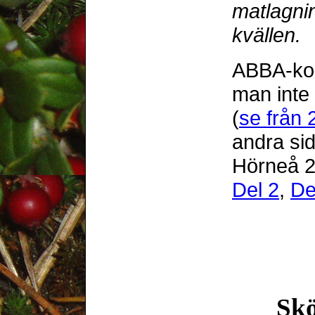
matlagni
kvällen.
ABBA-kon
man inte
(
se från 
andra sid
Hörneå 20
Del 2
,
De
Sk