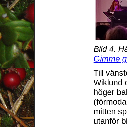
Bild 4. H
Gimme g
Till väns
Wiklund o
höger ba
(förmodad
mitten sp
utanför b