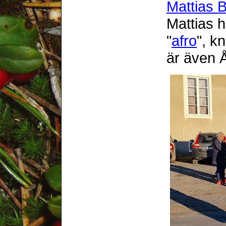
Mattias 
Mattias 
"
afro
", k
är även 