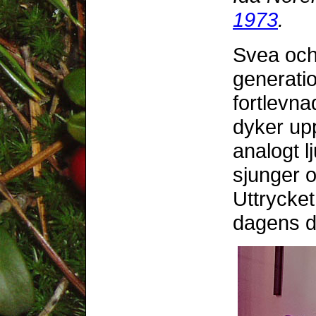
1973
.
Svea och 
generati
fortlevn
dyker upp 
analogt l
sjunger o
Uttrycket
dagens di