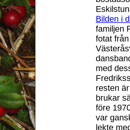
Eskilstun
Bilden i 
familjen 
fotat frå
Västeråsv
dansban
med dess
Fredrikss
resten ä
brukar sä
före 1970
var gans
lekte med