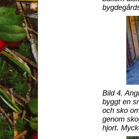
bygdegårds
Bild 4. Ang
byggt en s
och sko o
genom skoge
hjort. Myck