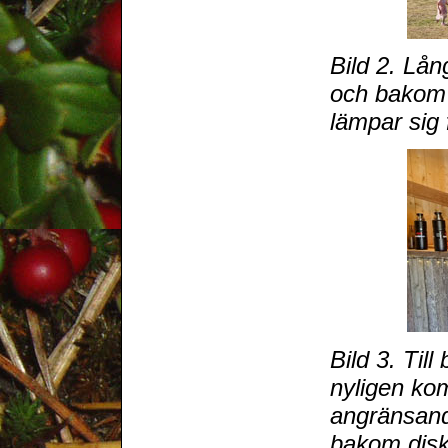
Bild 2. Lån
och bakom 
lämpar sig 
Bild 3. Til
nyligen kom
angränsand
bakom disk