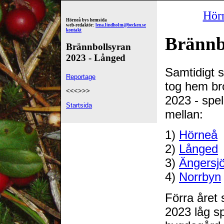
Hör
Hörneå bys hemsida
web-redaktör:
lena.lindholm@becken.se
kontakt
Brännb
Brännbollsyran
2023 - Långed
Samtidigt 
Reportage
tog hem br
<<<>>>
2023 - spe
Startsida
mellan:
1)
Hörneå
2)
Långed
3)
Ängersj
4)
Norrbyn
Förra året
2023 låg s