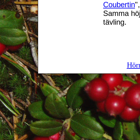
Coubertin
"
Samma höjd
tävling.
Hör