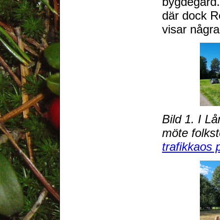
bygdegård. 
där dock R
visar några
Bild 1. I 
möte folkst
trafikkaos