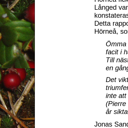
Långed van
konstateras
Detta rapp
Hörneå, so
Ömma b
facit i 
Till nä
en gång
Det vikt
triumfe
inte at
(Pierre
år sikt
Jonas Sands