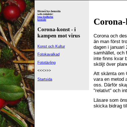
Hörneå bys hemsida
web-redaktör:
lena.lindholm
Corona-k
kontakt
Corona-konst - i
kampen mot virus
Corona och dess
än man först tro
Konst och Kultur
dagen i januari
samhället, och 
Fotokavalkad
inte finns kvar
Fototävling
sköljt över plan
<<<>>>
Att skämta om 
vara en metod a
Startsida
oss. Därför ska
"relativt" och 
Läsare som önsk
skicka bidrag ti