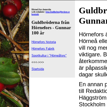
Guldbr
Hörneå bys hemsida
web-redaktör:
lena.lindholm@becken.se
kontakt
Gunnar
Guldbröderna från
Hörnefors - Gunnar
100 år
Hörnefors ä
Hörneå ell
Hörnefors historia
vill nog me
Hörnefors Fabrik
viktigare. 
Sportkultur i "Hörneåfors"
återkommer 
<<<->>>
är påpassl
Startsida
dagar skull
En annan på
till Redak
Häggström.
Stockholm 