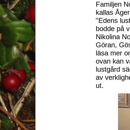
Familjen N
kallas Åge
"Edens lus
bodde på v
Nikolina No
Göran, Göst
läsa mer o
ovan kan va
lustgård s
av verkligh
ut.