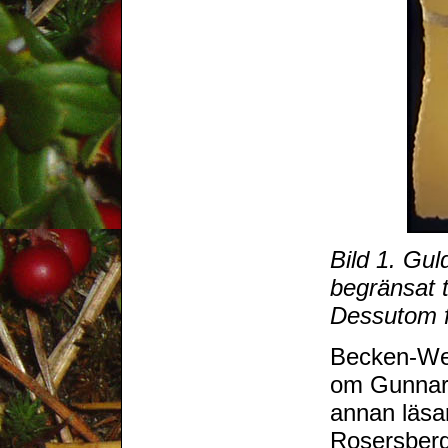
Bild 1. Gul
begränsat t
Dessutom 
Becken-Web
om Gunnar 
annan läsar
Rosersberg