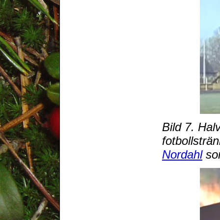
Bild 7. Hal
fotbollsträ
Nordahl
som