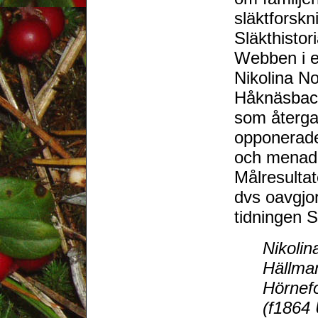
släktforskn
Släkthisto
Webben i et
Nikolina No
Håknäsback
som återga
opponerade
och menade
Målresultat
dvs oavgjor
tidningen S
Nikolin
Hällma
Hörnefo
(f1864