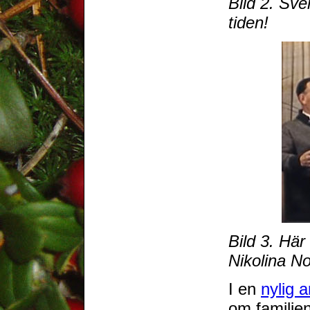
Bild 2. Sve
tiden!
Bild 3. Hä
Nikolina No
I en
nylig 
om familjen