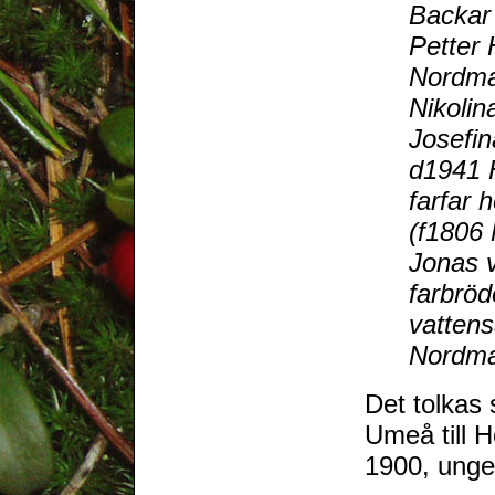
Backar m
Petter 
Nordmal
Nikolin
Josefin
d1941 H
farfar 
(f1806 
Jonas 
farbröd
vatten
Nordma
Det tolkas 
Umeå till H
1900, unge