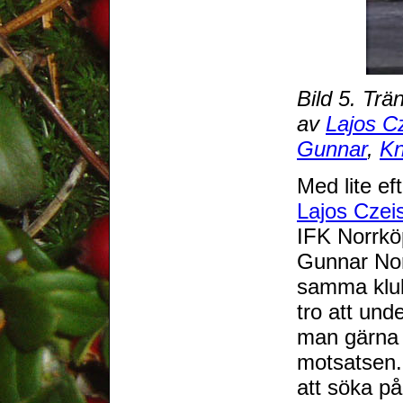
Bild 5. Trä
av
Lajos Cz
Gunnar
,
Kn
Med lite ef
Lajos Czeis
IFK Norrkö
Gunnar Nor
samma klub
tro att und
man gärna 
motsatsen.
att söka på