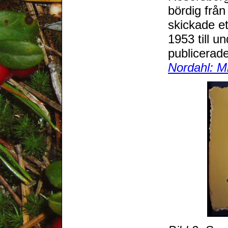
bördig frå
skickade e
1953 till 
publicerade
Nordahl: Mi