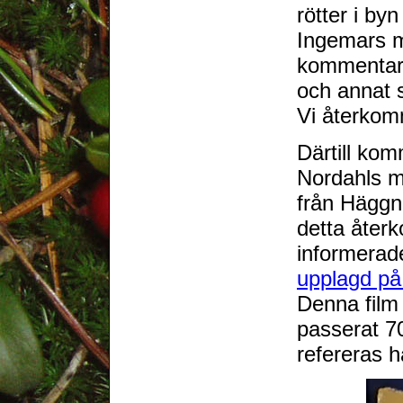
rötter i b
Ingemars ma
kommentare
och annat
Vi återkomm
Därtill ko
Nordahls m
från Häggn
detta åter
informerad
upplagd på
Denna film
passerat 7
refereras h