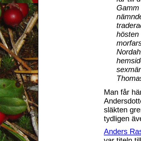
Gamm P
nämnde
tradera
hösten
morfars
Nordahl
hemsid
sexmän
Thoma
Man får hä
Andersdot
släkten gr
tydligen ä
Anders Ras
var titeln t