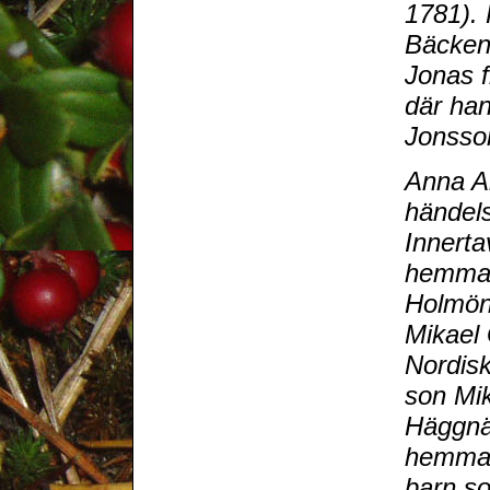
1781). 
Bäcken
Jonas f
där ha
Jonsson
Anna An
händels
Innerta
hemman
Holmön
Mikael 
Nordisk
son Mik
Häggnä
hemman
barn so