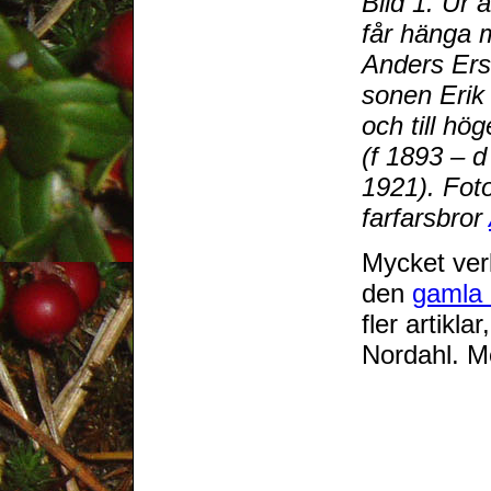
Bild 1. Ur a
får hänga m
Anders Ersa
sonen Erik
och till hö
(f 1893 – 
1921). Fot
farfarsbror
Mycket verk
den
gamla 
fler artik
Nordahl. M