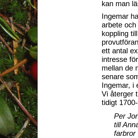
kan man lä
Ingemar ha
arbete och
koppling ti
provutföra
ett antal 
intresse fö
mellan de n
senare som
Ingemar, i 
Vi återger 
tidigt 1700-
Per Jo
till An
farbror