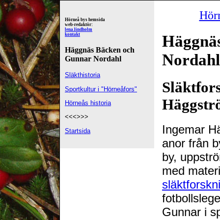
Hör
Hörneå bys hemsida
web-redaktör:
lena.lindholm
kontakt
Häggnä
Häggnäs Bäcken och
Nordahl
Gunnar Nordahl
Släkthistoria
Släktfor
Sportkultur i "Hörneåfors"
Häggstr
Hörneås historia
<<<>>>
Ingemar Hä
Startsida
anor från 
by, uppstr
med materi
släktforskn
fotbollsle
Gunnar i s