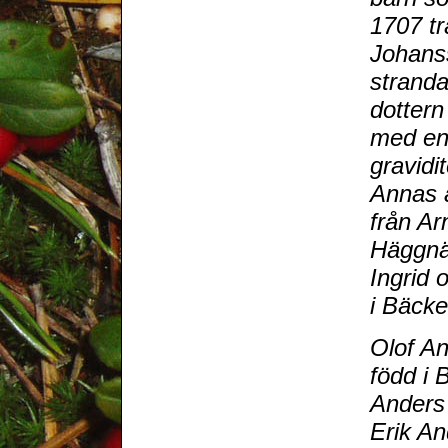
1707 t
Johans
strand
dottern
med en
gravidi
Annas 
från Ar
Häggnä
Ingrid 
i Bäcke
Olof A
född i 
Anders
Erik And