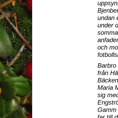
uppsyn
Bjenber
undan e
under 
sommar
anfader
och mor
fotboll
Barbro
från H
Bäckens
Maria 
sig med
Engströ
Gamm P
far til