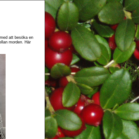
r med att besöka en
mellan morden. Här