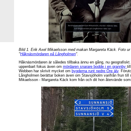
Bild 1. Erik Axel Mikaelsson med makan Margareta Käck. Foto ur
"
Håknäsmördaren på Långholmen
".
Håknäsmördaren är således tillbaka ännu en gång, nu geografiskt.
uppenbart fokus även om
mördaren snarare bodde i en grannby
ti
Webben har skrivit mycket om
bygderna runt nedre Öre älv
. Förut
Långholmen berättar boken även om Stavsjöholm varifrån frun till
Mikaelsson - Margareta Käck kom från och dit hon återvände som