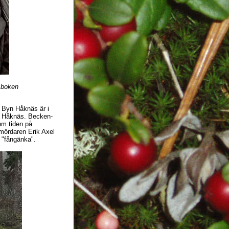
 boken
 Byn Håknäs är i
ll Håknäs. Becken-
om tiden på
 mördaren Erik Axel
 "fångänka".