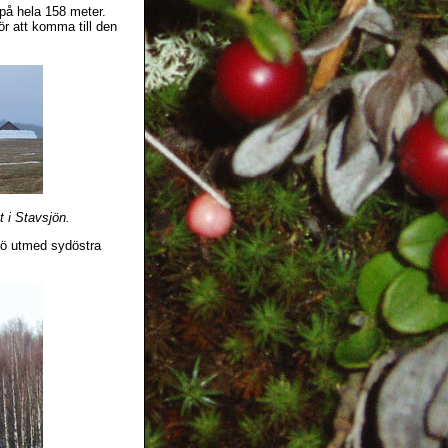
på hela 158 meter.
r att komma till den
 i Stavsjön.
jö utmed sydöstra