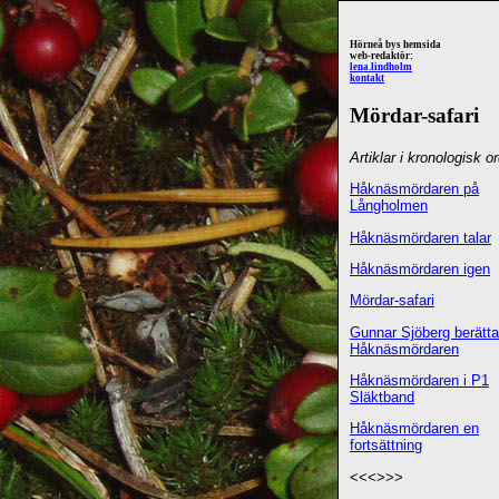
Hörneå bys hemsida
web-redaktör:
lena.lindholm
kontakt
Mördar-safari
Artiklar i kronologisk o
Håknäsmördaren på
Långholmen
Håknäsmördaren talar
Håknäsmördaren igen
Mördar-safar
i
Gunnar Sjöberg berätt
Håknäsmördaren
Håknäsmördaren i P1
Släktband
Håknäsmördaren en
fortsättning
<<<>>>