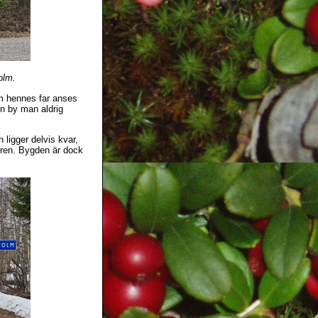
olm.
m hennes far anses
en by man aldrig
 ligger delvis kvar,
turen. Bygden är dock