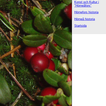
Konst och Kultur i
"Hörneåfors"
Hörnefors historia
Hörneå historia
Startsida