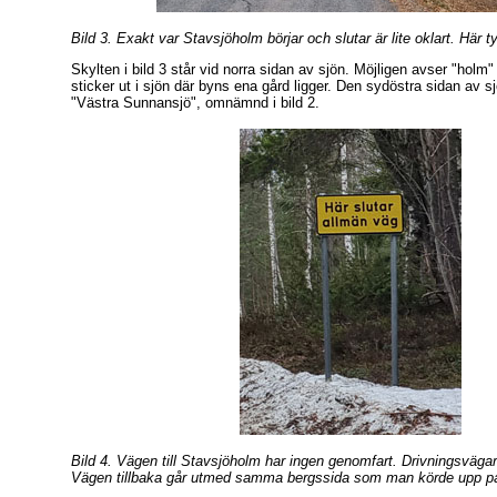
Bild 3. Exakt var Stavsjöholm börjar och slutar är lite oklart. Här 
Skylten i bild 3 står vid norra sidan av sjön. Möjligen avser "hol
sticker ut i sjön där byns ena gård ligger. Den sydöstra sidan av sj
"Västra Sunnansjö", omnämnd i bild 2.
Bild 4. Vägen till Stavsjöholm har ingen genomfart. Drivningsvägar 
Vägen tillbaka går utmed samma bergssida som man körde upp p