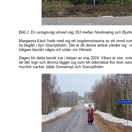
Bild 2. En avtagsväg utmed väg 353 mellan Nordmaling och Bjurh
Margareta Käck hade med sig ett ungdomstrauma av ett mord so
ha begått i byn Stavsjöholm. Det är dit denna artikel vänder sig - 
tidigare besökt några mil söder om Hörneå.
Dagen för detta besök var i början av maj 2024. Våren är sen, snön
ett lätt regn och dimma lägger sig som ett ödemättat flor över na
mycket vacker, både Sunnansjö och Stavsjöholm.