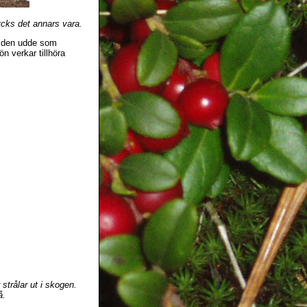
tycks det annars vara.
m" den udde som
ön verkar tillhöra
strålar ut i skogen.
å.