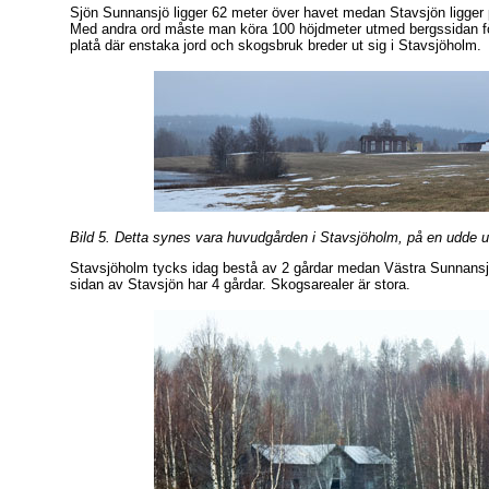
Sjön Sunnansjö ligger 62 meter över havet medan Stavsjön ligger 
Med andra ord måste man köra 100 höjdmeter utmed bergssidan fö
platå där enstaka jord och skogsbruk breder ut sig i Stavsjöholm.
Bild 5. Detta synes vara huvudgården i Stavsjöholm, på en udde ut
Stavsjöholm tycks idag bestå av 2 gårdar medan Västra Sunnans
sidan av Stavsjön har 4 gårdar. Skogsarealer är stora.