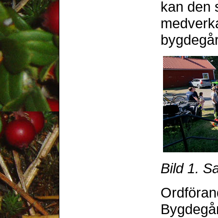
kan den s
medverka 
bygdegår
Bild 1. 
Ordföran
Bygdegår