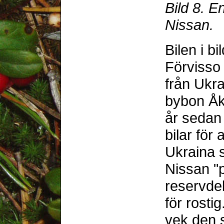
Bild 8. E
Nissan.
Bilen i b
Förvisso
från Ukra
bybon Åk
år sedan
bilar för
Ukraina s
Nissan "p
reservde
för rostig
vek den s