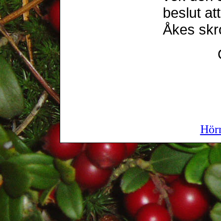
beslut at
Åkes skr
Hör