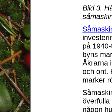
Bild 3. 
såmaskin
Såmaski
investeri
på 1940-t
byns mar
Åkrarna i
och ont.
marker r
Såmaskine
överfulla
någon hu