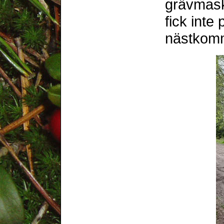
grävmaski
fick inte p
nästkom