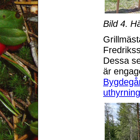
Bild 4. H
Grillmäs
Fredrikss
Dessa ses
är engag
Bygdegår
uthyrnin