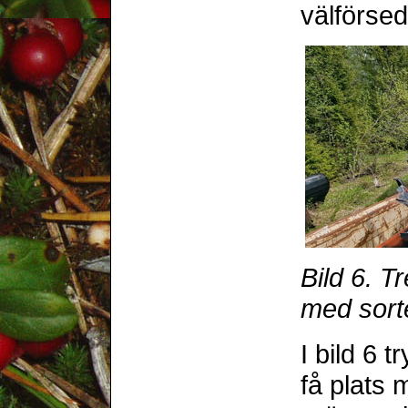
välförsed
Bild 6. T
med sorte
I bild 6 t
få plats