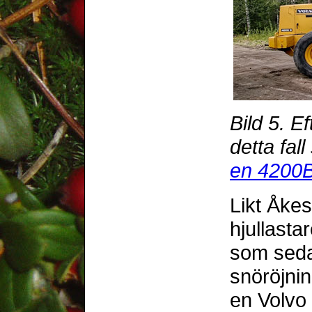
Bild 5. Ef
detta fal
en 4200
Likt Åkes
hjullasta
som seda
snöröjnin
en Volvo 