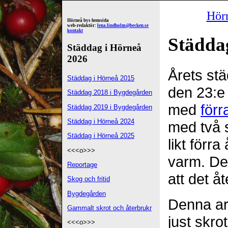
Hör
Hörneå bys hemsida
web-redaktör:
lena.lindholm@becken.se
kontakt
Städda
Städdag i Hörneå
2026
Årets stä
Städdag i Hörneå 2015
den 23:e
Städdag 2018 i Bygdegården
med
förr
Städdag 2019 i Bygdegården
Städdag i Hörneå 2024
med två s
Städdag i Hörneå 2025
likt förra
<<<o>>>
varm. De
Reportage
att det å
Skog och fritid
Bygdegården
Denna ar
Gammalt skrot och återbrukr
just skro
<<<o>>>