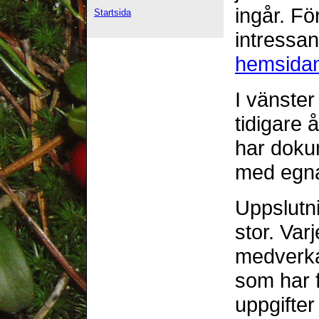
ingår. Fö
Startsida
intressan
hemsida
I vänster
tidigare 
har dok
med egna 
Uppslutn
stor. Var
medverka
som har 
uppgifter